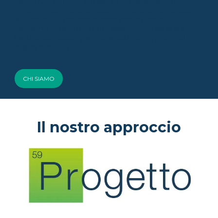
Dal 2009 SPINPET è più di un laboratorio
all’avanguardia: è un team di ricerca applicata
sui materiali polimerici che trasforma sfide
tecniche in formulazioni sostenibili, testate e
industrializzabili, per dare valore concreto alle
filiere produttive.
CHI SIAMO
Il nostro approccio